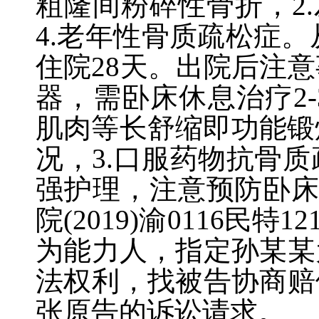
粗隆间粉碎性骨折，
2.
4.
老年性骨质疏松症。
住院
28
天。出院后注意
器，需卧床休息治疗
2-
肌肉等长舒缩即功能锻
况，
3.
口服药物抗骨质
强护理，注意预防卧
院
(2019)
渝
0116
民特
12
为能力人，指定孙某某
法权利，找被告协商赔
张原告的诉讼请求。