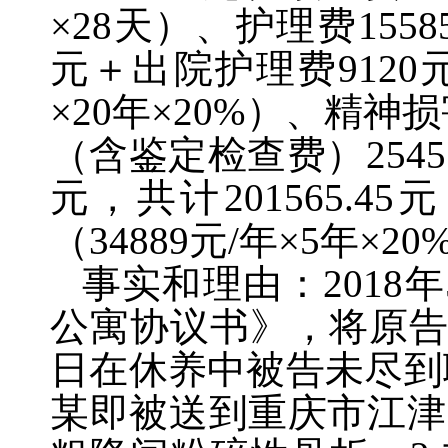
×28
天）、护理费
1558
元＋出院护理费
9120
×20
年
×20%
）、精神损
（含鉴定检查费）
2545
元，共计
201565.45
元
（
34889
元
/
年
×5
年
×20
事实和理由：
2018
年
公寓协议书》，将原
日在休养中被告未尽到
某即被送到重庆市江津