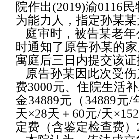
院作出
(2019)
渝
0116
民
为能力人，指定孙某某
庭审时，被告某老年
时通知了原告孙某的家
寓庭后三日内提交该证
原告孙某因此次受伤
费
3000
元、住院生活补
金
34889
元（
34889
元
/
天
×28
天＋
60
元
/
天
×152
定费（含鉴定检查费）