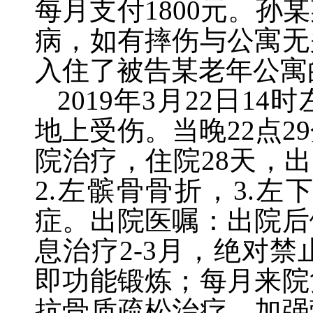
每月支付
1800
元。孙某
病，如有摔伤与公寓无
入住了被告某老年公寓
2019
年
3
月
22
日
14
时
地上受伤。当晚
22
点
29
院治疗，住院
28
天，出
2.
左髌骨骨折，
3.
左
症。出院医嘱：出院后
息治疗
2-3
月，绝对禁
即功能锻炼；每月来院
抗骨质疏松治疗，加强