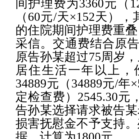
间护理费为
3360
元（
1
（
60
元
/
天
×152
天），
的住院期间护理费重叠
采信。交通费结合原
原告孙某超过
75
周岁，
居住生活一年以上，
34889
元（
34889
元
/
年
×
定检查费）
2545.30
元
告孙某选择请求被告某
损害抚慰金不予支持。
据，计算为
1800
元。