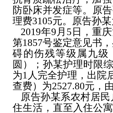
防卧床并发症等。原告
理费
3105
元。原告孙某
2019
年
9
月
5
日，重庆
第
1857
号鉴定意见书，
碍的伤残等级属九级
圆）；孙某护理时限
为
1
人完全护理，出院
查费）为
2527.80
元，
原告孙某系农村居民
住生活，直至入住公