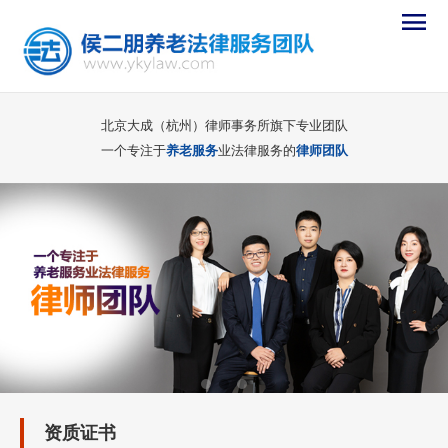
首
页
资
质
业
北京大成（杭州）律师事务所旗下专业团队
一个专注于
养老服务
业法律服务的
律师团队
证
绩
客
书
案
户
法
例
评
律
法
价
服
律
推
务
咨
荐
常
询
书
用
关
资质证书
籍
工
于
养