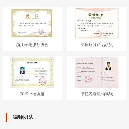
具
我
老
们
法
律
浙江养老服务协会
法律服务产品获奖
资
料
库
2019中福协第
浙江养老机构高级
律师团队